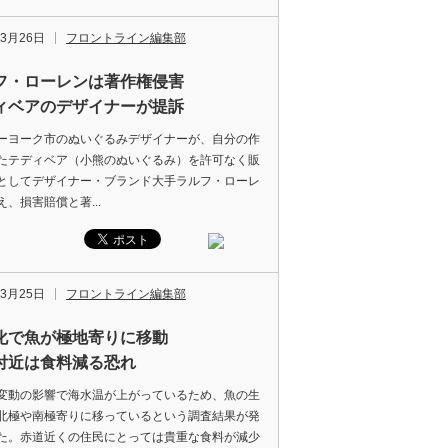
年3月26日
フロントライン編集部
フ・ローレンは著作権侵害
ィベアのデザイナーが提訴
ヨーク市のぬいぐるみデザイナーが、自分の作
たテディベア（小熊のぬいぐるみ）を許可なく販
としてデザイナー・ブランド大手ラルフ・ローレ
え、損害賠償と著...
年3月25日
フロントライン編集部
化で魚が極地寄りに移動
付近は食料減る恐れ
動の影響で海水温が上がっているため、魚の生
北極や南極寄りに移っているという調査結果が発
た。赤道近くの住民にとっては貴重な食料が減少