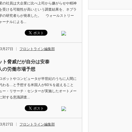
の社員は大企業に比べ上司から嫌がらせや精神
を受ける可能性が高いという調査結果を、ネブラ
学の研究者らが発表した。 ウォールストリー
ーナルによる...
年3月27日
フロントライン編集部
ット脅威だが自分は安泰
人の労働市場予想
ボットやコンピュータが半世紀のうちに人間に
代わる…と予想する米国人が60％を超えること
ュー・リサーチ・センターが実施したオートメー
に対する意識調査...
年3月27日
フロントライン編集部