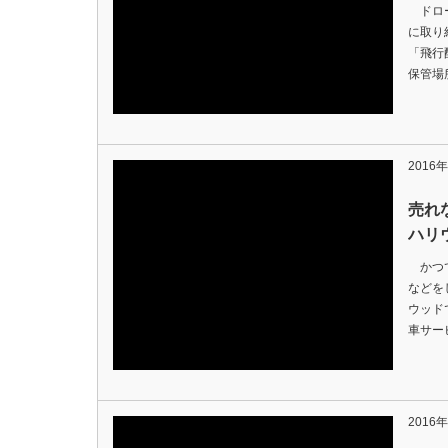
ドロー
に取り
「飛行
保管場
2016
売れ
ハリ
かつて
などを
ウッド
車サー
2016