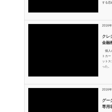
する恐れ
2016
クレ
金融
個人の
トカー
ットス
った。 
2016
グー
専用