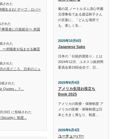
投稿された
菊の花 ノートルダム清心学園
縄生まれ! デーブ・ロバー
元理事長である渡辺和子さん
の言葉に、「どんな場所で
投稿された
も、美しく生...
手事業者に行政処分〜 米国
2025年10月6日
投稿された
Japanese Sake
」 〜求職者を悩ませる幽霊
日本の「伝統的酒造り」とは
2024年12月、ユネスコ政府間
投稿された
委員会第19回会合で、日...
8月の見どころ、日本のニュ
2025年8月4日
に投稿された
アメリカ生活お役立ち
Quotes」？...
Book 2025
アメリカの医療・保険制度 ア
メリカの医療・保険制度は日
年6月19日 に投稿された
本と大きく異なり、制度...
ecurity）制度...
2025年6月4日
ユーチューバー