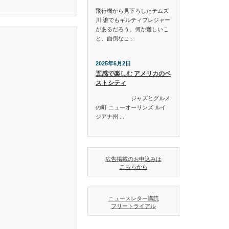
飛行機から見下ろしたテムズ
川 誰でもギルティプレジャー
があるだろう。何か難しいこ
と、面倒なこ...
2025年6月2日
五感で楽しむ アメリカのベ
ストシティ
ジャズとグルメ
の町 ニューオーリンズ ルイ
ジアナ州 ...
広告掲載のお申込みは
こちらから
ニュースレター購読
フリートライアル