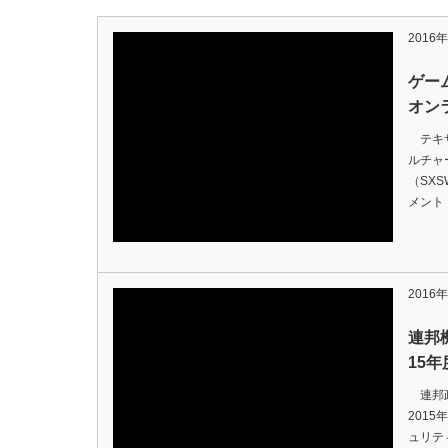
2016
ゲー
オン
テキサ
ルチャ
（SX
メント
2016
連邦
15年
連邦政
201
ュリティ