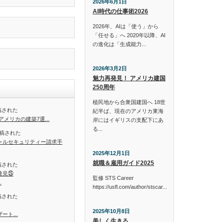
2026年6月1日
AI時代の仕事術2026
2026年、AIは「使う」から
「任せる」へ 2020年以降、AI
の進化は「生成能力...
2026年3月2日
魅力再発見！ アメリカ建国
250周年
植民地から合衆国建国へ 18世
投稿された
紀半ば、現在のアメリカ東海
メリカの建築7選...
岸にはイギリスの支配下にあ
る...
投稿された
ャルセキュリティー請求手
2025年12月1日
就職＆雇用ガイド2025
投稿された
発見㉕
監修 STS Career
.
https://usfl.com/author/stscar...
投稿された
2025年10月8日
ト...
美しく生きる