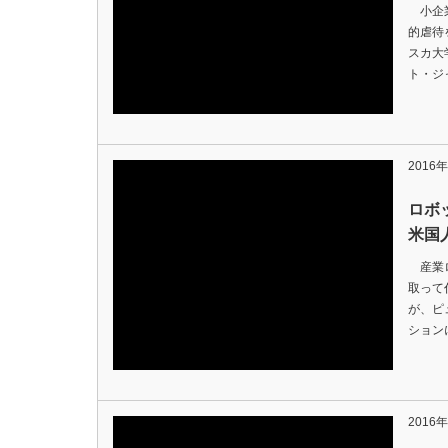
小企業
的虐待
スカ大
ト・ジャ
2016
ロボ
米国
産業ロ
取って
が、ピ
ション
2016