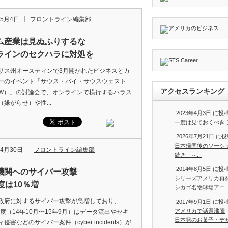
年5月4日
フロントライン編集部
ム産業は見ぬふりするな
ラインのセクハラに対処を
ス州オースティンで3月開かれたビジネスとカ
ーのイベント「サウス・バイ・サウスウェスト
アクセスランキング
SW）」の討論会で、オンラインで横行するハラス
（嫌がらせ）や性...
2023年4月3日 に
一度は見ておくべき ア
2026年7月21日 に
日本帰国後のソーシ
年4月30日
フロントライン編集部
続き ～...
2014年8月5日 に
機関へのサイバー攻撃
シリーズアメリカ再
度は10％増
シカゴ名物球場アニ..
府に対するサイバー攻撃が急増しており、
2017年9月1日 に
アメリカで話題沸騰
5年度（14年10月〜15年9月）はデータ流出やセキ
日本発のお菓子・デザー
侵害などのサイバー案件（cyber incidents）が