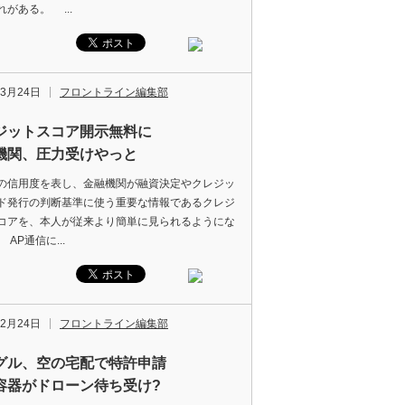
がある。 ...
年3月24日
フロントライン編集部
ジットスコア開示無料に
機関、圧力受けやっと
信用度を表し、金融機関が融資決定やクレジッ
ド発行の判断基準に使う重要な情報であるクレジ
コアを、本人が従来より簡単に見られるようにな
AP通信に...
年2月24日
フロントライン編集部
グル、空の宅配で特許申請
容器がドローン待ち受け?