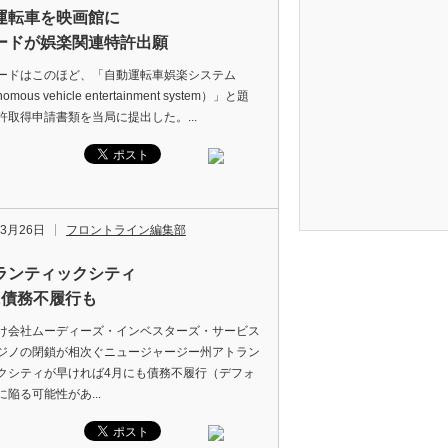
運転車を映画館に
ードが娯楽関連特許出願
ドはこのほど、「自動運転車娯楽システム
omous vehicle entertainment system）」と題
許取得申請書類を当局に提出した。...
年3月26日
フロントライン編集部
ランティックシティ
に債務不履行も
会社ムーディーズ・インベスターズ・サービス
ジノの閉鎖が相次ぐニュージャージー州アトラン
クシティが早ければ4月にも債務不履行（デフォ
に陥る可能性があ...