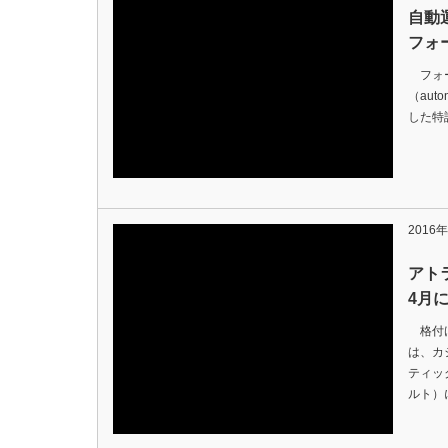
自動
フォ
フォー
（auton
した特
2016
アト
4月
格付け
は、カ
ティッ
ルト）