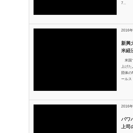
7...
2016
新興
米経
米国で
上げた
団体の
ールスト
2016
パワ
上司