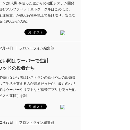
ン(無人機)を使った空からの宅配システム開発
組むアルファベット傘下グーグルはこのほど、
配達装置」が運ぶ荷物を地上で受け取り、安全な
所に運ぶための配...
年2月24日
フロントライン編集部
ない間はウーバーで生計
ウッドの役者たち
売れない役者はレストランの給仕や店の販売員
して生活を支えるのが普通だったが、最近のハリ
ではウーバーやリフトなど携帯アプリを使った配
ビスの運転手を副...
年2月23日
フロントライン編集部