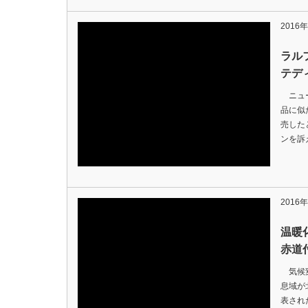
2016
ラル
テデ
ニュー
品に似
売した
ンを訴
2016
温暖
赤道
気候変
息域が
表され