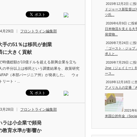
2015年12月2日 に
ドジャース新監督は沖
ツ氏...
2026年6月9日 に
日米物流を支える大
年4月29日
フロントライン編集部
発貨物...
2026年7月24日 に
大手の51％は移民が創業
「ゴースト・ジョブ
済に大きく貢献
求人と...
時価総額が10億ドルを超える新興企業を立ち
2026年7月29日 に
Jme（ジェイミー）
人の半分以上は移民という調査結果を、政策研究
ース...
NFAP（本部バージニア州）が発表した。 ウォ
リート・...
2018年12月18日 
アメリカ人の定番「Air 
年3月28日
フロントライン編集部
2021
米国公的年金（Social S
ハラは小企業で頻発
の教育水準が影響か