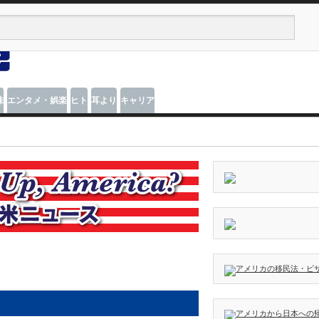
味
エンタメ・娯楽
ヒト
耳より
キャリア