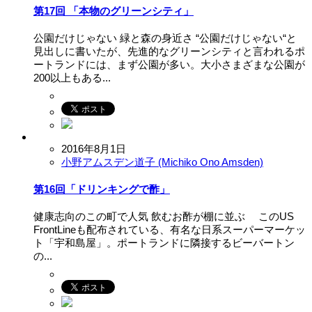
第17回 「本物のグリーンシティ」
公園だけじゃない 緑と森の身近さ “公園だけじゃない“と
見出しに書いたが、先進的なグリーンシティと言われるポ
ートランドには、まず公園が多い。大小さまざまな公園が
200以上もある...
2016年8月1日
小野アムスデン道子 (Michiko Ono Amsden)
第16回「ドリンキングで酢」
健康志向のこの町で人気 飲むお酢が棚に並ぶ このUS
FrontLineも配布されている、有名な日系スーパーマーケッ
ト「宇和島屋」。ポートランドに隣接するビーバートン
の...