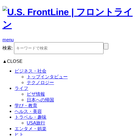
menu
検索:
▲CLOSE
ビジネス・社会
トップインタビュー
テクノロジー
ライフ
ビザ情報
日本への帰国
学び・教育
ヘルス・美容
トラベル・趣味
USA旅行
エンタメ・娯楽
ヒト