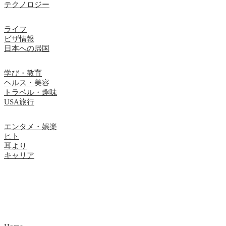
テクノロジー
ライフ
ビザ情報
日本への帰国
学び・教育
ヘルス・美容
トラベル・趣味
USA旅行
エンタメ・娯楽
ヒト
耳より
キャリア