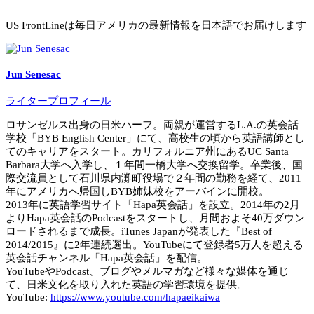
US FrontLineは毎日アメリカの最新情報を日本語でお届けします
Jun Senesac
ライタープロフィール
ロサンゼルス出身の日米ハーフ。両親が運営するL.A.の英会話
学校「BYB English Center」にて、高校生の頃から英語講師とし
てのキャリアをスタート。カリフォルニア州にあるUC Santa
Barbara大学へ入学し、１年間一橋大学へ交換留学。卒業後、国
際交流員として石川県内灘町役場で２年間の勤務を経て、2011
年にアメリカへ帰国しBYB姉妹校をアーバインに開校。
2013年に英語学習サイト「Hapa英会話」を設立。2014年の2月
よりHapa英会話のPodcastをスタートし、月間およそ40万ダウン
ロードされるまで成長。iTunes Japanが発表した『Best of
2014/2015』に2年連続選出。YouTubeにて登録者5万人を超える
英会話チャンネル「Hapa英会話」を配信。
YouTubeやPodcast、ブログやメルマガなど様々な媒体を通じ
て、日米文化を取り入れた英語の学習環境を提供。
YouTube:
https://www.youtube.com/hapaeikaiwa