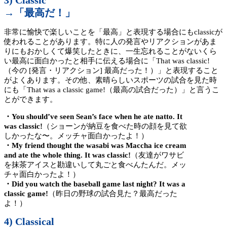
3) Classic
→「最高だ！」
非常に愉快で楽しいことを「最高」と表現する場合にもclassicが
使われることがあります。特に人の発言やリアクションがあま
りにもおかしくて爆笑したときに、一生忘れることがないくら
い最高に面白かったと相手に伝える場合に「That was classic!
（今の [発言・リアクション] 最高だった！）」と表現すること
がよくあります。その他、素晴らしいスポーツの試合を見た時
にも「That was a classic game!（最高の試合だった）」と言うこ
とができます。
・You should’ve seen Sean’s face when he ate natto. It
was classic!
（ショーンが納豆を食べた時の顔を見て欲
しかったな〜。メッチャ面白かったよ！）
・My friend thought the wasabi was Maccha ice cream
and ate the whole thing. It was classic!
（友達がワサビ
を抹茶アイスと勘違いして丸ごと食べんたんだ。メッ
チャ面白かったよ！）
・Did you watch the baseball game last night? It was a
classic game!
（昨日の野球の試合見た？最高だった
よ！）
4) Classical