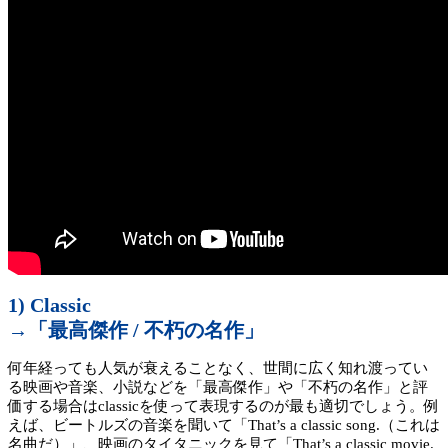
1) Classic
→「最高傑作 / 不朽の名作」
何年経っても人気が衰えることなく、世間に広く知れ渡ってい
る映画や音楽、小説などを「最高傑作」や「不朽の名作」と評
価する場合はclassicを使って表現するのが最も適切でしょう。例
えば、ビートルズの音楽を聞いて「That’s a classic song.（これは
名曲だ）」、映画のタイタニックを見て「That’s a classic movie.