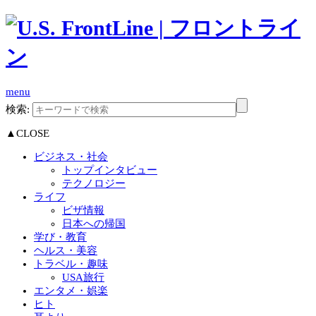
menu
検索:
▲CLOSE
ビジネス・社会
トップインタビュー
テクノロジー
ライフ
ビザ情報
日本への帰国
学び・教育
ヘルス・美容
トラベル・趣味
USA旅行
エンタメ・娯楽
ヒト