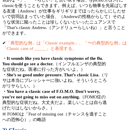
表的な〜」、「〜らしい」と言い表す場合、typicalの代わりに
classicを使うこともできます。例えば、いつも物事を先延ばしす
る友達（Andrew）が仕事をギリギリまでほったらかしにしたせ
いで切羽詰まっていた場合、（Andrewの性格からして）そのよ
うな状況に陥ったことは珍しくないといったニュアンスで
「That’s classic Andrew.（アンドリューらしいね）」と言うこと
ができます。
✔︎
「典型的な例」は「Classic example」、「〜の典型的な例」は
「Classic case of _____」と表現する。
・It sounds like you have classic symptoms of the flu.
You should go see a doctor.
（インフルエンザの典型的
な症状だね。医者に行った方がいいよ。）
・She’s so good under pressure. That’s classic Lisa.
（リ
サは本当にプレッシャーに強いよね。そういうところ
がリサらしい。）
・You have a classic case of F.O.M.O. Don’t worry,
you’re not going to miss out on anything.
（FOMO症の
典型的な症状だね。大丈夫だよ。楽しいことは自ら逃
げたりはしないからさ。）
※ FOMOは「Fear of missing out（チャンスを逃すこと
への恐怖心）」の略語