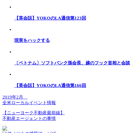
【英会話】YOKOのLA通信第123回
現実をハックする
〔ベトナム〕ソフトバンク孫会長、越のフック首相と会談
【英会話】YOKOのLA通信第166回
2019年2月
全米ローカルイベント情報
【ニューヨーク不動産最前線】
不動産エージェントの事情