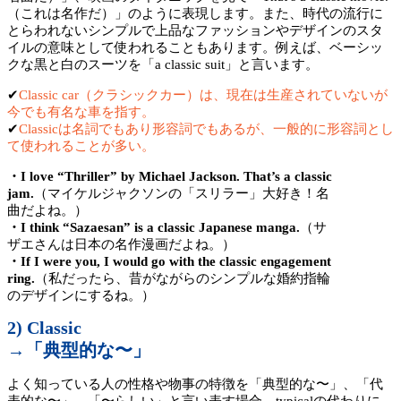
（これは名作だ）」のように表現します。また、時代の流行に
とらわれないシンプルで上品なファッションやデザインのスタ
イルの意味として使われることもあります。例えば、ベーシッ
クな黒と白のスーツを「a classic suit」と言います。
✔︎
Classic car（クラシックカー）は、現在は生産されていないが
今でも有名な車を指す。
✔︎
Classicは名詞でもあり形容詞でもあるが、一般的に形容詞とし
て使われることが多い。
・I love “Thriller” by Michael Jackson. That’s a classic
jam.
（マイケルジャクソンの「スリラー」大好き！名
曲だよね。）
・I think “Sazaesan” is a classic Japanese manga.
（サ
ザエさんは日本の名作漫画だよね。）
・If I were you, I would go with the classic engagement
ring.
（私だったら、昔がながらのシンプルな婚約指輪
のデザインにするね。）
2) Classic
→「典型的な〜」
よく知っている人の性格や物事の特徴を「典型的な〜」、「代