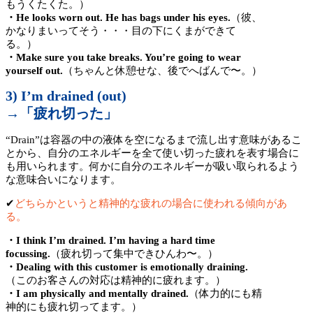
もうくたくた。）
・He looks worn out. He has bags under his eyes.
（彼、
かなりまいってそう・・・目の下にくまができて
る。）
・Make sure you take breaks. You’re going to wear
yourself out.
（ちゃんと休憩せな、後でへばんで〜。）
3) I’m drained (out)
→「疲れ切った」
“Drain”は容器の中の液体を空になるまで流し出す意味があるこ
とから、自分のエネルギーを全て使い切った疲れを表す場合に
も用いられます。何かに自分のエネルギーが吸い取られるよう
な意味合いになります。
✔︎
どちらかというと精神的な疲れの場合に使われる傾向があ
る。
・I think I’m drained. I’m having a hard time
focussing.
（疲れ切って集中できひんわ〜。）
・Dealing with this customer is emotionally draining.
（このお客さんの対応は精神的に疲れます。）
・I am physically and mentally drained.
（体力的にも精
神的にも疲れ切ってます。）