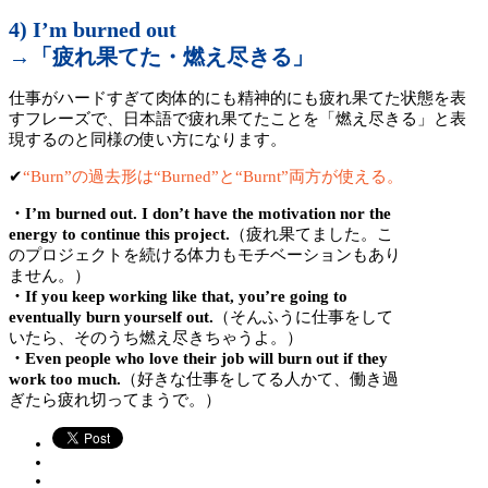
4) I’m burned out
→「疲れ果てた・燃え尽きる」
仕事がハードすぎて肉体的にも精神的にも疲れ果てた状態を表
すフレーズで、日本語で疲れ果てたことを「燃え尽きる」と表
現するのと同様の使い方になります。
✔︎
“Burn”の過去形は“Burned”と“Burnt”両方が使える。
・I’m burned out. I don’t have the motivation nor the
energy to continue this project.
（疲れ果てました。こ
のプロジェクトを続ける体力もモチベーションもあり
ません。）
・If you keep working like that, you’re going to
eventually burn yourself out.
（そんふうに仕事をして
いたら、そのうち燃え尽きちゃうよ。）
・Even people who love their job will burn out if they
work too much.
（好きな仕事をしてる人かて、働き過
ぎたら疲れ切ってまうで。）