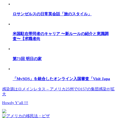
ロサンゼルスの日常英会話「旅のスタイル」
米国駐在帯同者のキャリア 〜新ルールの紹介と意識調
査〜【求職者向
第73回 明日の家
「MySOS」を統合したオンライン入国審査「Visit Japa
感染源はロメインレタス – アメリカ25州でO157の集団感染が拡
大
Howdy Y’all !!!