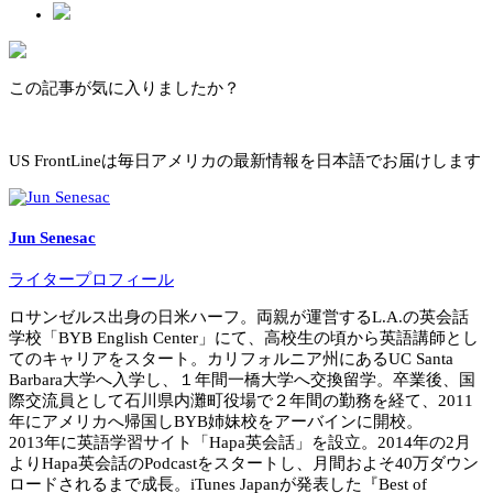
この記事が気に入りましたか？
US FrontLineは毎日アメリカの最新情報を日本語でお届けします
Jun Senesac
ライタープロフィール
ロサンゼルス出身の日米ハーフ。両親が運営するL.A.の英会話
学校「BYB English Center」にて、高校生の頃から英語講師とし
てのキャリアをスタート。カリフォルニア州にあるUC Santa
Barbara大学へ入学し、１年間一橋大学へ交換留学。卒業後、国
際交流員として石川県内灘町役場で２年間の勤務を経て、2011
年にアメリカへ帰国しBYB姉妹校をアーバインに開校。
2013年に英語学習サイト「Hapa英会話」を設立。2014年の2月
よりHapa英会話のPodcastをスタートし、月間およそ40万ダウン
ロードされるまで成長。iTunes Japanが発表した『Best of