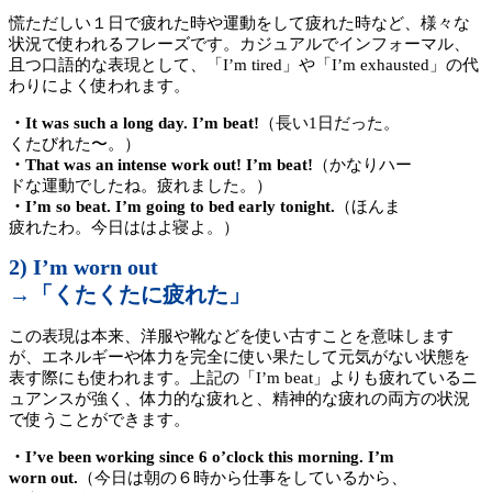
慌ただしい１日で疲れた時や運動をして疲れた時など、様々な
状況で使われるフレーズです。カジュアルでインフォーマル、
且つ口語的な表現として、「I’m tired」や「I’m exhausted」の代
わりによく使われます。
・It was such a long day. I’m beat!
（長い1日だった。
くたびれた〜。）
・That was an intense work out! I’m beat!
（かなりハー
ドな運動でしたね。疲れました。）
・I’m so beat. I’m going to bed early tonight.
（ほんま
疲れたわ。今日ははよ寝よ。）
2) I’m worn out
→「くたくたに疲れた」
この表現は本来、洋服や靴などを使い古すことを意味します
が、エネルギーや体力を完全に使い果たして元気がない状態を
表す際にも使われます。上記の「I’m beat」よりも疲れているニ
ュアンスが強く、体力的な疲れと、精神的な疲れの両方の状況
で使うことができます。
・I’ve been working since 6 o’clock this morning. I’m
worn out.
（今日は朝の６時から仕事をしているから、