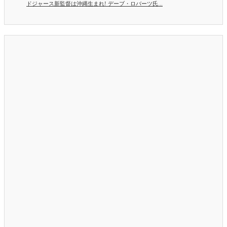
ドジャース新監督は沖縄生まれ! デーブ・ロバーツ氏...