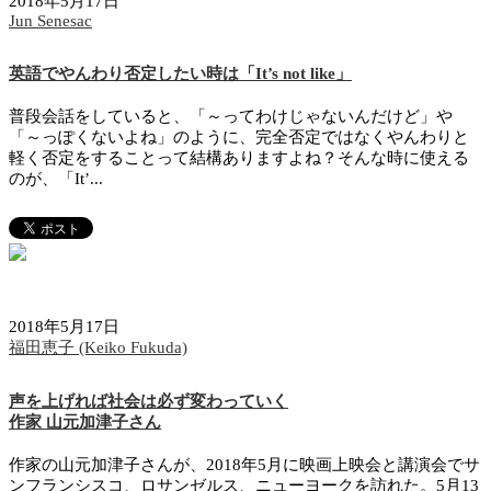
2018年5月17日
Jun Senesac
英語でやんわり否定したい時は「It’s not like」
普段会話をしていると、「～ってわけじゃないんだけど」や
「～っぽくないよね」のように、完全否定ではなくやんわりと
軽く否定をすることって結構ありますよね？そんな時に使える
のが、「It’...
2018年5月17日
福田恵子 (Keiko Fukuda)
声を上げれば社会は必ず変わっていく
作家 山元加津子さん
作家の山元加津子さんが、2018年5月に映画上映会と講演会でサ
ンフランシスコ、ロサンゼルス、ニューヨークを訪れた。5月13