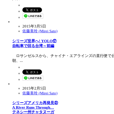
2015年3月5日
佐藤美玲 (Mirei Sato)
シリーズ世界へ! YOLO⑰
自転車で回る台湾 ～前編
ロサンゼルスから、チャイナ・エアラインズの直行便で台
朝、...
2015年2月5日
佐藤美玲 (Mirei Sato)
シリーズアメリカ再発見㉛
A River Runs Through…
テネシー州チャタヌーガ