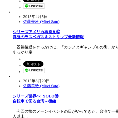
2015年4月5日
佐藤美玲 (Mirei Sato)
シリーズアメリカ再発見㉜
真昼のラスベガス＆ストリップ最新情報
景気後退をきっかけに、「カジノとギャンブルの街」から
すっかり定...
2015年3月20日
佐藤美玲 (Mirei Sato)
シリーズ世界へ! YOLO⑱
自転車で回る台湾 ～後編
今回の旅のメーンイベントの日がやってきた。台湾で一番
人以上...