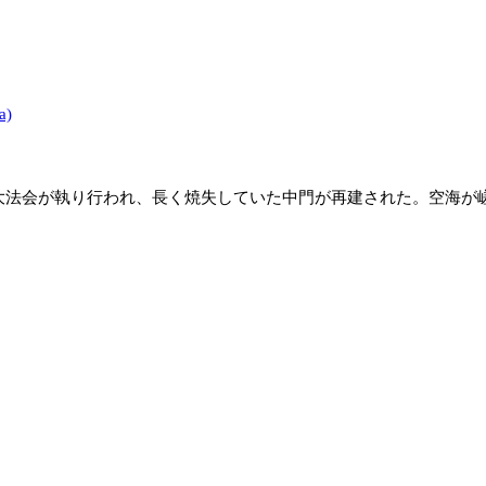
a)
法会が執り行われ、長く焼失していた中門が再建された。空海が