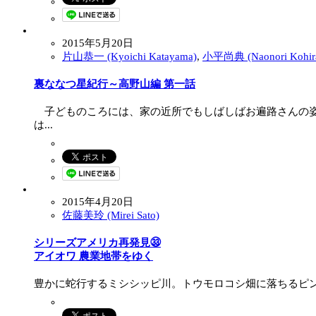
2015年5月20日
片山恭一 (Kyoichi Katayama)
,
小平尚典 (Naonori Kohir
裏ななつ星紀行 ～高野山編 第一話
子どものころには、家の近所でもしばしばお遍路さんの姿
は...
2015年4月20日
佐藤美玲 (Mirei Sato)
シリーズアメリカ再発見㉝
アイオワ 農業地帯をゆく
豊かに蛇行するミシシッピ川。トウモロコシ畑に落ちるピン