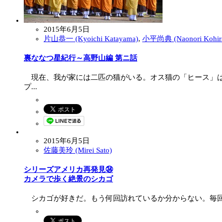
2015年6月5日
片山恭一 (Kyoichi Katayama)
,
小平尚典 (Naonori Kohir
裏ななつ星紀行 ～高野山編 第ニ話
現在、我が家には二匹の猫がいる。オス猫の「ヒース」は
プ...
2015年6月5日
佐藤美玲 (Mirei Sato)
シリーズアメリカ再発見㉞
カメラで歩く絶景のシカゴ
シカゴが好きだ。もう何回訪れているか分からない。毎回、