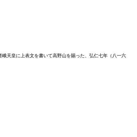
嵯峨天皇に上表文を書いて高野山を賜った、弘仁七年（八一六