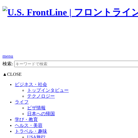
menu
検索:
▲CLOSE
ビジネス・社会
トップインタビュー
テクノロジー
ライフ
ビザ情報
日本への帰国
学び・教育
ヘルス・美容
トラベル・趣味
USA旅行