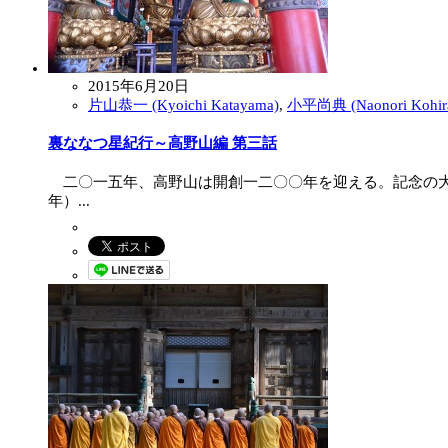
2015年6月20日
片山恭一 (Kyoichi Katayama)
,
小平尚典 (Naonori Kohir
裏ななつ星紀行 ～高野山編 第三話
二〇一五年、高野山は開創一二〇〇年を迎える。記念の大
年）...