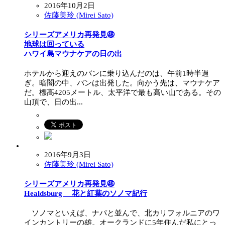
2016年10月2日
佐藤美玲 (Mirei Sato)
シリーズアメリカ再発見㊽
地球は回っている
ハワイ島マウナケアの日の出
ホテルから迎えのバンに乗り込んだのは、午前1時半過
ぎ。暗闇の中、バンは出発した。向かう先は、マウナケア
だ。標高4205メートル、太平洋で最も高い山である。その
山頂で、日の出...
2016年9月3日
佐藤美玲 (Mirei Sato)
シリーズアメリカ再発見㊻
Healdsburg 花と紅葉のソノマ紀行
ソノマといえば、ナパと並んで、北カリフォルニアのワ
インカントリーの雄。オークランドに5年住んだ私にとっ