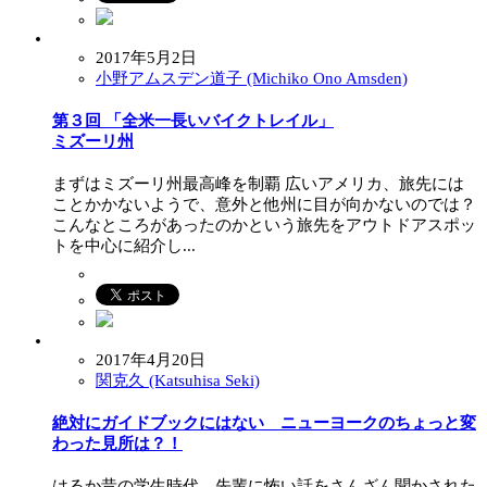
2017年5月2日
小野アムスデン道子 (Michiko Ono Amsden)
第３回 「全米一長いバイクトレイル」
ミズーリ州
まずはミズーリ州最高峰を制覇 広いアメリカ、旅先には
ことかかないようで、意外と他州に目が向かないのでは？
こんなところがあったのかという旅先をアウトドアスポッ
トを中心に紹介し...
2017年4月20日
関克久 (Katsuhisa Seki)
絶対にガイドブックにはない ニューヨークのちょっと変
わった見所は？！
はるか昔の学生時代、先輩に怖い話をさんざん聞かされた