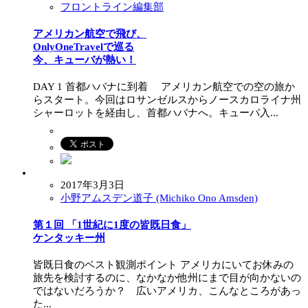
フロントライン編集部
アメリカン航空で飛び、
OnlyOneTravelで巡る
今、キューバが熱い！
DAY 1 首都ハバナに到着 アメリカン航空での空の旅か
らスタート。今回はロサンゼルスからノースカロライナ州
シャーロットを経由し、首都ハバナへ。キューバ入...
2017年3月3日
小野アムスデン道子 (Michiko Ono Amsden)
第１回 「1世紀に1度の皆既日食」
ケンタッキー州
皆既日食のベスト観測ポイント アメリカにいてお休みの
旅先を検討するのに、なかなか他州にまで目が向かないの
ではないだろうか？ 広いアメリカ、こんなところがあっ
た...