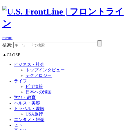
menu
検索:
▲CLOSE
ビジネス・社会
トップインタビュー
テクノロジー
ライフ
ビザ情報
日本への帰国
学び・教育
ヘルス・美容
トラベル・趣味
USA旅行
エンタメ・娯楽
ヒト