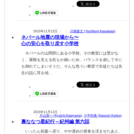
2015年11月12日
川畑嘉文 (Yoshifumi Kawabata)
ネパール地震の現場から〜
心の安心を取り戻す小学校
ネパールの山間部にある小学校。その教室には壁がな
く、屋根を支える柱もか細いため、バランスを崩して今に
も倒れてしまいそうだ。そんな危うい教室で生徒たちは先
生の話に耳を傾...
2015年11月11日
片山恭一 (Kyoichi Katayama)
,
小平尚典 (Naonori Kohira)
裏ななつ星紀行 ～紀州編 第六話
いったん松阪へ戻り、やや遅めの昼食を済ませたあと、