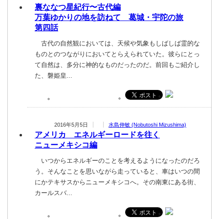
裏ななつ星紀行〜古代編
万葉ゆかりの地を訪ねて 葛城・宇陀の旅
第四話
古代の自然観においては、天候や気象もしばしば霊的な
ものとのつながりにおいてとらえられていた。彼らにとっ
て自然は、多分に神的なものだったのだ。前回もご紹介し
た、磐姫皇...
2016年5月5日
水島伸敏 (Nobutoshi Mizushima)
アメリカ エネルギーロードを往く
ニューメキシコ編
いつからエネルギーのことを考えるようになったのだろ
う。そんなことを思いながら走っていると、車はいつの間
にかテキサスからニューメキシコへ。その南東にある街、
カールスバ...