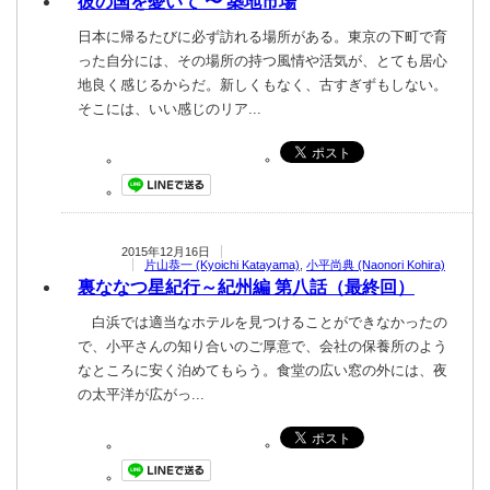
彼の国を憂いて 〜 築地市場
日本に帰るたびに必ず訪れる場所がある。東京の下町で育
った自分には、その場所の持つ風情や活気が、とても居心
地良く感じるからだ。新しくもなく、古すぎずもしない。
そこには、いい感じのリア...
2015年12月16日
片山恭一 (Kyoichi Katayama)
,
小平尚典 (Naonori Kohira)
裏ななつ星紀行 ～紀州編 第八話（最終回）
白浜では適当なホテルを見つけることができなかったの
で、小平さんの知り合いのご厚意で、会社の保養所のよう
なところに安く泊めてもらう。食堂の広い窓の外には、夜
の太平洋が広がっ...