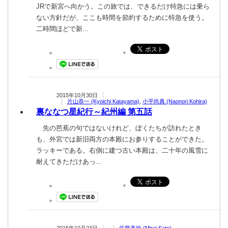
JRで新宮へ向かう。この旅では、できるだけ特急には乗ら
ない方針だが、ここも時間を節約するために特急を使う。
二時間ほどで新...
2015年10月30日
片山恭一 (Kyoichi Katayama)
,
小平尚典 (Naonori Kohira)
裏ななつ星紀行 ～紀州編 第五話
先の芭蕉の句ではないけれど、ぼくたちが訪れたとき
も、外宮では新旧両方の本殿にお参りすることができた。
ラッキーである。右側に建つ古い本殿は、二十年の風雪に
耐えてきただけあっ...