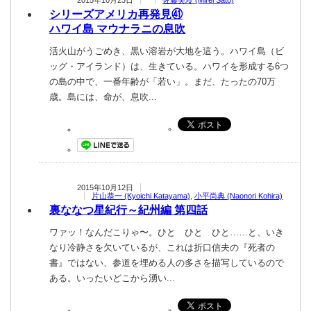
2015年10月23日
佐藤美玲 (Mirei Sato)
シリーズアメリカ再発見㊶
ハワイ島 マウナラニの息吹
活火山がうごめき、黒い溶岩が大地を這う。ハワイ島（ビ
ッグ・アイランド）は、生きている。ハワイを形成する6つ
の島の中で、一番年齢が「若い」。まだ、たったの70万
歳。島には、命が、息吹...
2015年10月12日
片山恭一 (Kyoichi Katayama)
,
小平尚典 (Naonori Kohira)
裏ななつ星紀行 ～紀州編 第四話
ワァッ！なんだこりゃ〜。ひと ひと ひと……と、いき
なり冷静さを欠いているが、これは折口信夫の『死者の
書』ではない、参道を埋める人の多さを描写しているので
ある。いったいどこから湧い...