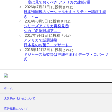
一度は見ておくべき アメリカの建築7選...
2026年7月21日 に投稿された
日本帰国後のソーシャルセキュリティー請求手続
き ～...
2014年8月5日 に投稿された
シリーズアメリカ再発見㉕
シカゴ名物球場アニ...
2017年9月1日 に投稿された
アメリカで話題沸騰
日本発のお菓子・デザート...
2015年12月2日 に投稿された
ドジャース新監督は沖縄生まれ! デーブ・ロバーツ
氏...
ホーム
U.S. FrontLineについて
広告掲載について