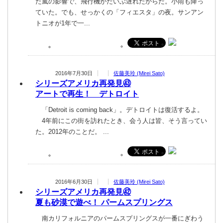
た嵐の影響で、飛行機がだいぶ遅れたからだ。小雨も降っ
ていた。でも、せっかくの「フィエスタ」の夜。サンアン
トニオが1年で一...
2016年7月30日
佐藤美玲 (Mirei Sato)
シリーズアメリカ再発見㊸
アートで再生！ デトロイト
「Detroit is coming back」。デトロイトは復活するよ。
4年前にこの街を訪れたとき、会う人は皆、そう言ってい
た。2012年のことだ。 ...
2016年6月30日
佐藤美玲 (Mirei Sato)
シリーズアメリカ再発見㊷
夏も砂漠で遊べ！ パームスプリングス
南カリフォルニアのパームスプリングスが一番にぎわう