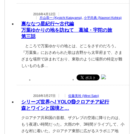
2016年4月12日
片山恭一 (Kyoichi Katayama)
,
小平尚典 (Naonori Kohira)
裏ななつ星紀行〜古代編
万葉ゆかりの地を訪ねて 葛城・宇陀の旅
第三話
ところで万葉ゆかりの地とは、どこをさすのだろう。
『万葉集』におさめられた歌は吉野から太宰府まで、さま
ざまな場所で詠まれており、東歌のように場所の特定が難
しいものも多...
2016年3月27日
佐藤美玲 (Mirei Sato)
シリーズ世界へ! YOLO⑲クロアチア紀行
森とワインと国境と…
クロアチア共和国の首都、ザグレブの空港に降りたのは、
もう夜遅い時間だった。大雨の中、3時間ドライブして、小
さな村に着いた。クロアチア東部に広がるスラボニア地