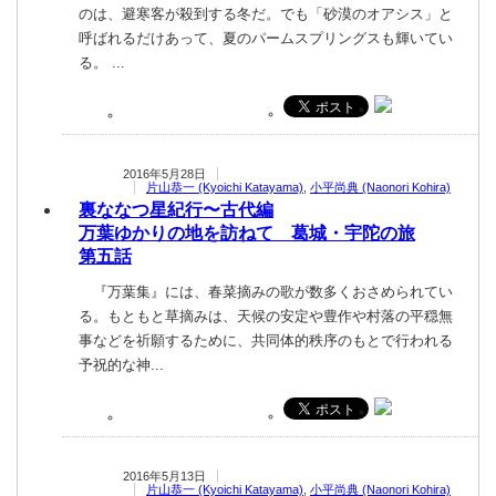
のは、避寒客が殺到する冬だ。でも「砂漠のオアシス」と
呼ばれるだけあって、夏のパームスプリングスも輝いてい
る。 ...
2016年5月28日
片山恭一 (Kyoichi Katayama)
,
小平尚典 (Naonori Kohira)
裏ななつ星紀行〜古代編
万葉ゆかりの地を訪ねて 葛城・宇陀の旅
第五話
『万葉集』には、春菜摘みの歌が数多くおさめられてい
る。もともと草摘みは、天候の安定や豊作や村落の平穏無
事などを祈願するために、共同体的秩序のもとで行われる
予祝的な神...
2016年5月13日
片山恭一 (Kyoichi Katayama)
,
小平尚典 (Naonori Kohira)