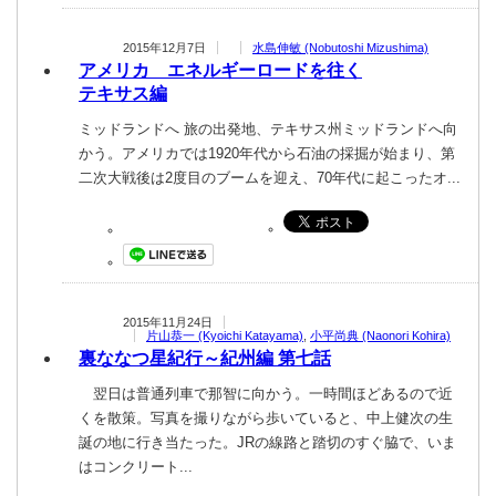
2015年12月7日
水島伸敏 (Nobutoshi Mizushima)
アメリカ エネルギーロードを往く
テキサス編
ミッドランドへ 旅の出発地、テキサス州ミッドランドへ向
かう。アメリカでは1920年代から石油の採掘が始まり、第
二次大戦後は2度目のブームを迎え、70年代に起こったオ...
2015年11月24日
片山恭一 (Kyoichi Katayama)
,
小平尚典 (Naonori Kohira)
裏ななつ星紀行 ～紀州編 第七話
翌日は普通列車で那智に向かう。一時間ほどあるので近
くを散策。写真を撮りながら歩いていると、中上健次の生
誕の地に行き当たった。JRの線路と踏切のすぐ脇で、いま
はコンクリート...