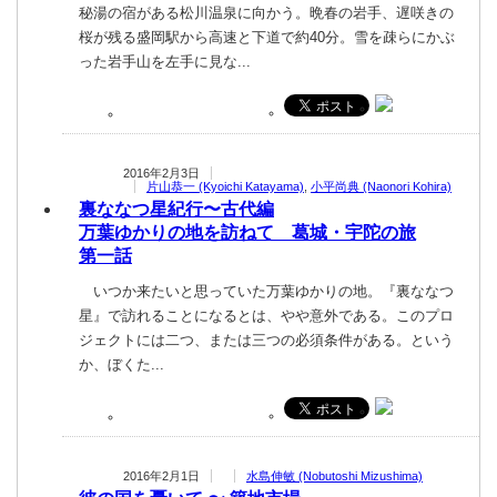
秘湯の宿がある松川温泉に向かう。晩春の岩手、遅咲きの
桜が残る盛岡駅から高速と下道で約40分。雪を疎らにかぶ
った岩手山を左手に見な...
2016年2月3日
片山恭一 (Kyoichi Katayama)
,
小平尚典 (Naonori Kohira)
裏ななつ星紀行〜古代編
万葉ゆかりの地を訪ねて 葛城・宇陀の旅
第一話
いつか来たいと思っていた万葉ゆかりの地。『裏ななつ
星』で訪れることになるとは、やや意外である。このプロ
ジェクトには二つ、または三つの必須条件がある。という
か、ぼくた...
2016年2月1日
水島伸敏 (Nobutoshi Mizushima)