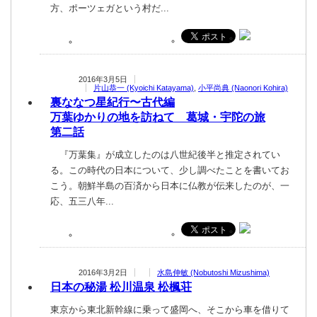
方、ポーツェガという村だ...
2016年3月5日
片山恭一 (Kyoichi Katayama)
,
小平尚典 (Naonori Kohira)
裏ななつ星紀行〜古代編
万葉ゆかりの地を訪ねて 葛城・宇陀の旅
第二話
『万葉集』が成立したのは八世紀後半と推定されてい
る。この時代の日本について、少し調べたことを書いてお
こう。朝鮮半島の百済から日本に仏教が伝来したのが、一
応、五三八年...
2016年3月2日
水島伸敏 (Nobutoshi Mizushima)
日本の秘湯 松川温泉 松楓荘
東京から東北新幹線に乗って盛岡へ、そこから車を借りて